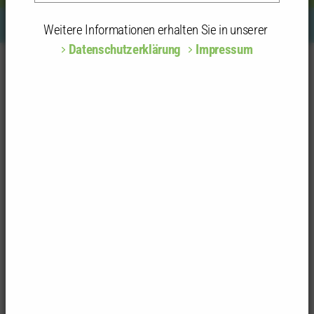
Weitere Informationen erhalten Sie in unserer
Datenschutzerklärung
Impressum
© Thomas Schneider-Graf
Kammer
Kammergruppen und Kammerbezirke
Kammerbezirk Stuttgart
Stuttgart – Die FÜNF Kammergruppen
Urban Green
Impressionen zu Practice Neckarpark – Fassadenbegrünung und
„Essbare Stadt“
Urban Green im Neckarpark
Wir bedanken uns herzlich bei unseren
Sprecher:innen und Quartierskundigen, die am
Freitag, 12.06.2026 die dritte Veranstaltung der
Reihe
Urban Green
bereichert haben:
Klimachen