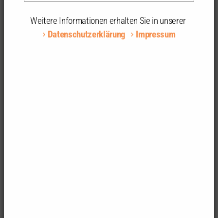
Koalitionsvertrag BW 2021
Weitere Informationen erhalten Sie in unserer
Datenschutzerklärung
Impressum
Viele von der Kammer in den Wahlprüfsteinen zur
Landtagswahl 2021 geforderten und in
Arbeitsgesprächen adressierten Inhalte gingen ein.
Die für den Berufsstand relevanten Festlegungen im
Einzelnen:
das CO
-Budget („Schattenpreis“), um als
2
Marktinstrument Lenkungswirkung zu entfalten
Solarpflicht auch für Bestandsgebäuden bei
grundlegender Sanierung sowie auf öffentlichen
Gebäuden
Förderprogramm für Solar-Parkplätze im
Bestand