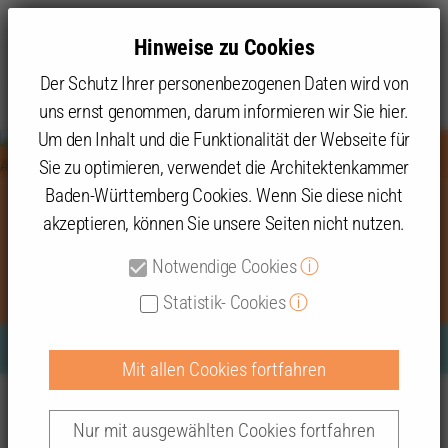
Hinweise zu Cookies
Der Schutz Ihrer personenbezogenen Daten wird von
uns ernst genommen, darum informieren wir Sie hier.
Um den Inhalt und die Funktionalität der Webseite für
Sie zu optimieren, verwendet die Architektenkammer
Baden-Württemberg Cookies. Wenn Sie diese nicht
akzeptieren, können Sie unsere Seiten nicht nutzen.
Der grün-schwarze
Koalitionsvertrag 2021 im Check
Notwendige Cookies
ⓘ
Statistik- Cookies
ⓘ
Mit allen Cookies fortfahren
Abschluss der Sondierungsgespräche im Stuttgarter Haus
Themen
Positionen
der Architekten
Nur mit ausgewählten Cookies fortfahren
Positionen und berufspolitische Informationen der AKBW