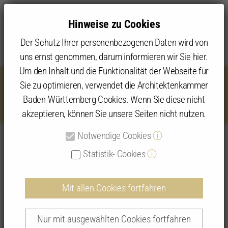
Hinweise zu Cookies
Der Schutz Ihrer personenbezogenen Daten wird von
uns ernst genommen, darum informieren wir Sie hier.
Um den Inhalt und die Funktionalität der Webseite für
Sie zu optimieren, verwendet die Architektenkammer
Fördermöglichkeiten
Baden-Württemberg Cookies. Wenn Sie diese nicht
akzeptieren, können Sie unsere Seiten nicht nutzen.
Notwendige Cookies
ⓘ
Berufspraxis
Planungsinfos und -themen
Statistik- Cookies
ⓘ
Energieeffizientes Bauen
Fördermöglichkeiten
Berufspraxis
Mit allen Cookies fortfahren
Nur mit ausgewählten Cookies fortfahren