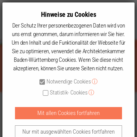
Hinweise zu Cookies
Der Schutz Ihrer personenbezogenen Daten wird von
uns ernst genommen, darum informieren wir Sie hier.
Um den Inhalt und die Funktionalität der Webseite für
Sie zu optimieren, verwendet die Architektenkammer
Baden-Württemberg Cookies. Wenn Sie diese nicht
AVA-Programme für AKBW-
akzeptieren, können Sie unsere Seiten nicht nutzen.
Mitglieder
Notwendige Cookies
ⓘ
Statistik- Cookies
ⓘ
Mitgliedschaft
Rahmenvereinbarungen
AVA-Programme
Mit allen Cookies fortfahren
Sonderkonditionen beim Bezug
Nur mit ausgewählten Cookies fortfahren